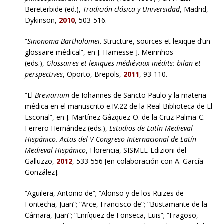
Bereterbide (ed.),
Tradición clásica y Universidad
, Madrid,
Dykinson,
2010
, 503-516.
“
Sinonoma Bartholomei
. Structure, sources et lexique d’un
glossaire médical”, en J. Hamesse-J. Meirinhos
(eds.),
Glossaires et lexiques médiévaux inédits: bilan et
perspectives
, Oporto, Brepols,
2011
, 93-110.
“El
Breviarium
de Iohannes de Sancto Paulo y la materia
médica en el manuscrito e.IV.22 de la Real Biblioteca de El
Escorial”, en J. Martínez Gázquez-O. de la Cruz Palma-C.
Ferrero Hernández (eds.),
Estudios de Latín Medieval
Hispánico. Actas del V Congreso Internacional de Latín
Medieval Hispánico
, Florencia, SISMEL-Edizioni del
Galluzzo,
2012
, 533-556 [en colaboración con A. García
González].
“Aguilera, Antonio de”; “Alonso y de los Ruizes de
Fontecha, Juan”; “Arce, Francisco de”; “Bustamante de la
Cámara, Juan”; “Enríquez de Fonseca, Luis”; “Fragoso,