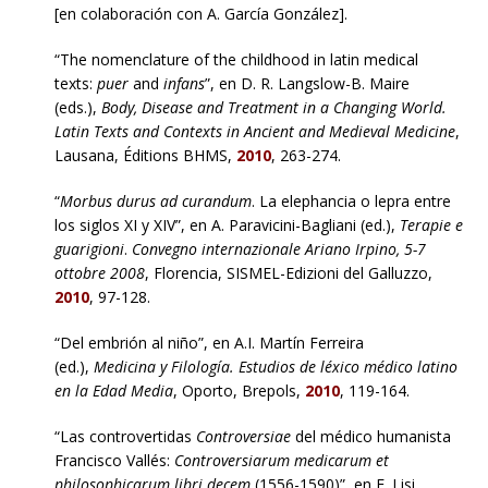
[en colaboración con A. García González].
“The nomenclature of the childhood in latin medical
texts:
puer
and
infans
”, en D. R. Langslow-B. Maire
(eds.),
Body, Disease and Treatment in a Changing World.
Latin Texts and Contexts in Ancient and Medieval Medicine
,
Lausana, Éditions BHMS,
2010
, 263-274.
“
Morbus durus ad curandum
. La elephancia o lepra entre
los siglos XI y XIV”, en A. Paravicini-Bagliani (ed.),
Terapie e
guarigioni
.
Convegno internazionale Ariano Irpino, 5-7
ottobre 2008
, Florencia, SISMEL-Edizioni del Galluzzo,
2010
, 97-128.
“Del embrión al niño”, en A.I. Martín Ferreira
(ed.),
Medicina y Filología. Estudios de léxico médico latino
en la Edad Media
, Oporto, Brepols,
2010
, 119-164.
“Las controvertidas
Controversiae
del médico humanista
Francisco Vallés:
Controversiarum medicarum et
philosophicarum libri decem
(1556-1590)”, en F. Lisi