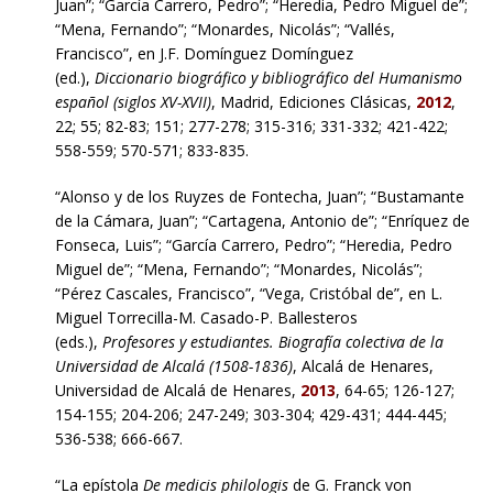
Juan”; “García Carrero, Pedro”; “Heredia, Pedro Miguel de”;
“Mena, Fernando”; “Monardes, Nicolás”; “Vallés,
Francisco”, en J.F. Domínguez Domínguez
(ed.),
Diccionario biográfico y bibliográfico del Humanismo
español (siglos XV-XVII)
, Madrid, Ediciones Clásicas,
2012
,
22; 55; 82-83; 151; 277-278; 315-316; 331-332; 421-422;
558-559; 570-571; 833-835.
“Alonso y de los Ruyzes de Fontecha, Juan”; “Bustamante
de la Cámara, Juan”; “Cartagena, Antonio de”; “Enríquez de
Fonseca, Luis”; “García Carrero, Pedro”; “Heredia, Pedro
Miguel de”; “Mena, Fernando”; “Monardes, Nicolás”;
“Pérez Cascales, Francisco”, “Vega, Cristóbal de”, en L.
Miguel Torrecilla-M. Casado-P. Ballesteros
(eds.),
Profesores y estudiantes. Biografía colectiva de la
Universidad de Alcalá (1508-1836)
, Alcalá de Henares,
Universidad de Alcalá de Henares,
2013
, 64-65; 126-127;
154-155; 204-206; 247-249; 303-304; 429-431; 444-445;
536-538; 666-667.
“La epístola
De medicis philologis
de G. Franck von