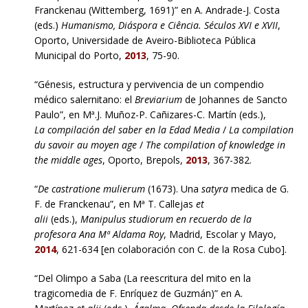
Franckenau (Wittemberg, 1691)” en A. Andrade-J. Costa
(eds.)
Humanismo, Diáspora e Ciência. Séculos XVI e XVII
,
Oporto, Universidade de Aveiro-Biblioteca Pública
Municipal do Porto,
2013
, 75-90.
“Génesis, estructura y pervivencia de un compendio
médico salernitano: el
Breviarium
de Johannes de Sancto
Paulo”, en Mª.J. Muñoz-P. Cañizares-C. Martín (eds.),
La compilación del saber en la Edad Media
/
La compilation
du savoir au moyen age
/
The compilation of knowledge in
the middle ages
, Oporto, Brepols,
2013
, 367-382.
“
De castratione mulierum
(1673). Una
satyra
medica de G.
F. de Franckenau”, en Mª T. Callejas
et
alii
(eds.),
Manipulus studiorum en recuerdo de la
profesora Ana Mª Aldama Roy
, Madrid, Escolar y Mayo,
2014
, 621-634 [en colaboración con C. de la Rosa Cubo].
“Del Olimpo a Saba (La reescritura del mito en la
tragicomedia de F. Enríquez de Guzmán)” en A.