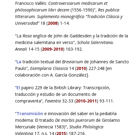
Francisco Vallés:
Controversiarum medicarum et
philosophicarum libri decem
(1556-1590)”,
Res publica
litterarum. Suplemento monográfico “Tradición Clásica y
Universidad”
18 (
2008
) 1-14.
“La
Rosa anglica
de John de Gaddesden y la tradición de la
medicina salernitana en verso”,
Schola Salernitana.
Annali
14-15 (
2009-2010
) 163-192.
“
La
tradición textual del
Breviarium
de Johannes de Sancto
Paulo”,
Exemplaria Classica
14 (
2010
) 227-248 [en
colaboración con A. García González].
“
El
papiro 229 de la British Library: Transcripción,
traducción y estudio de un documento de
compraventa”,
Faventia
32-33 (
2010-2011
) 93-111.
“
Transmisión
e innovación del saber en la pediatría
moderna: El tratado
De morbis puerorum
de Girolamo
Mercuriale (Venecia 1583)”,
Studia Philologica
Valentina
17, n.s. 14 (
2015
) 187-216.