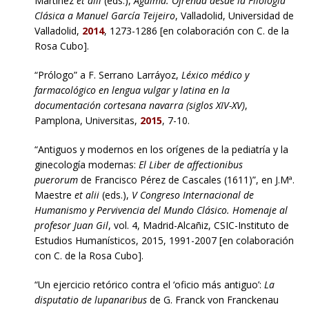
Martínez
et alii
(eds.),
Ágalma. Ofrenda desde la Filología
Clásica a Manuel García Teijeiro
, Valladolid, Universidad de
Valladolid,
2014
, 1273-1286 [en colaboración con C. de la
Rosa Cubo].
“Prólogo” a F. Serrano Larráyoz,
Léxico médico y
farmacológico en lengua vulgar y latina en la
documentación cortesana navarra (siglos XIV-XV)
,
Pamplona, Universitas,
2015
, 7-10.
“Antiguos y modernos en los orígenes de la pediatría y la
ginecología modernas:
El Liber de affectionibus
puerorum
de Francisco Pérez de Cascales (1611)”, en J.Mª.
Maestre
et alii
(eds.),
V Congreso Internacional de
Humanismo y Pervivencia del Mundo Clásico. Homenaje al
profesor Juan Gil
, vol. 4, Madrid-Alcañiz, CSIC-Instituto de
Estudios Humanísticos, 2015, 1991-2007 [en colaboración
con C. de la Rosa Cubo].
“Un ejercicio retórico contra el ‘oficio más antiguo’:
La
disputatio de lupanaribus
de G. Franck von Franckenau