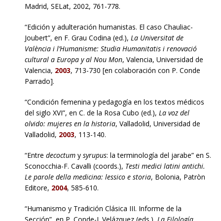
Madrid, SELat, 2002, 761-778.
“Edición y adulteración humanistas. El caso Chauliac-
Joubert”, en F. Grau Codina (ed.),
La Universitat de
València i l’Humanisme: Studia Humanitatis i renovació
cultural a Europa y al Nou Mon
, Valencia, Universidad de
Valencia,
2003
, 713-730 [en colaboración con P. Conde
Parrado].
“Condición femenina y pedagogía en los textos médicos
del siglo XVI”, en C. de la Rosa Cubo (ed.),
La voz del
olvido: mujeres en la historia
, Valladolid, Universidad de
Valladolid,
2003
, 113-140.
“Entre
decoctum
y
syrupus
: la terminología del jarabe” en S.
Sconocchia-F. Cavalli (coords.),
Testi medici latini antichi.
Le parole della medicina: lessico e storia
, Bolonia, Patròn
Editore,
2004
, 585-610.
“Humanismo y Tradición Clásica III. Informe de la
Sección”, en P. Conde-I. Velázquez (eds.),
La Filología