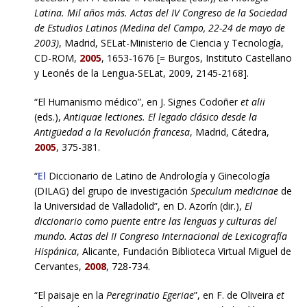
Latina. Mil años más. Actas del IV Congreso de la Sociedad
de Estudios Latinos (Medina del Campo, 22-24 de mayo de
2003)
, Madrid, SELat-Ministerio de Ciencia y Tecnología,
CD-ROM,
2005
, 1653-1676 [= Burgos, Instituto Castellano
y Leonés de la Lengua-SELat, 2009, 2145-2168].
“El Humanismo médico”, en J. Signes Codoñer
et alii
(eds.),
Antiquae lectiones. El legado clásico desde la
Antigüedad a la Revolución francesa
, Madrid, Cátedra,
2005
, 375-381.
“
El
Diccionario de Latino de Andrología y Ginecología
(DILAG) del grupo de investigación
Speculum medicinae
de
la Universidad de Valladolid”, en D. Azorín (dir.),
El
diccionario como puente entre las lenguas y culturas del
mundo. Actas del II Congreso Internacional de Lexicografía
Hispánica
, Alicante, Fundación Biblioteca Virtual Miguel de
Cervantes,
2008
, 728-734.
“El paisaje en la
Peregrinatio Egeriae
”, en F. de Oliveira
et