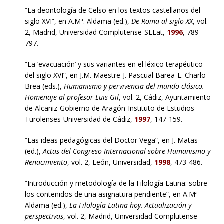
“La deontología de Celso en los textos castellanos del
siglo XVI”, en A.Mª. Aldama (ed.),
De Roma al siglo XX
, vol.
2, Madrid, Universidad Complutense-SELat,
1996
, 789-
797.
“La ‘evacuación’ y sus variantes en el léxico terapéutico
del siglo XVI”, en J.M. Maestre-J. Pascual Barea-L. Charlo
Brea (eds.),
Humanismo y pervivencia del mundo clásico.
Homenaje al profesor Luis Gil
, vol. 2, Cádiz, Ayuntamiento
de Alcañiz-Gobierno de Aragón-Instituto de Estudios
Turolenses-Universidad de Cádiz,
1997
, 147-159.
“Las ideas pedagógicas del Doctor Vega”, en J. Matas
(ed.),
Actas del Congreso Internacional sobre Humanismo y
Renacimiento
, vol. 2, León, Universidad,
1998
, 473-486.
“Introducción y metodología de la Filología Latina: sobre
los contenidos de una asignatura pendiente”, en A.Mª
Aldama (ed.),
La Filología Latina hoy. Actualización y
perspectivas
, vol. 2, Madrid, Universidad Complutense-