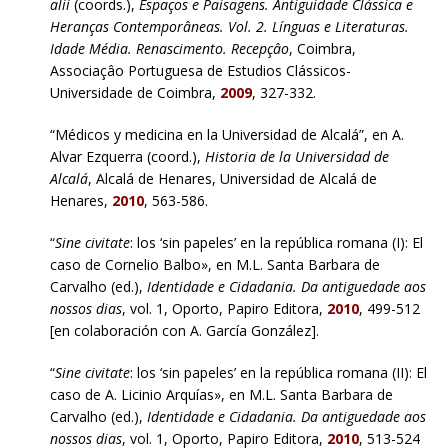
alii
(coords.),
Espaços e Paisagens. Antiguidade Clássica e
Heranças Contemporâneas. Vol. 2. Línguas e Literaturas.
Idade Média. Renascimento. Recepçâo
, Coimbra,
Associaçâo Portuguesa de Estudios Clássicos-
Universidade de Coimbra,
2009
, 327-332.
“Médicos y medicina en la Universidad de Alcalá”, en A.
Alvar Ezquerra (coord.),
Historia de la Universidad de
Alcalá
, Alcalá de Henares, Universidad de Alcalá de
Henares,
2010
, 563-586.
“
Sine civitate
: los ‘sin papeles’ en la república romana (I): El
caso de Cornelio Balbo», en M.L. Santa Barbara de
Carvalho (ed.),
Identidade e Cidadania. Da antiguedade aos
nossos dias
, vol. 1, Oporto, Papiro Editora,
2010
, 499-512
[en colaboración con A. García González].
“
Sine civitate
: los ‘sin papeles’ en la república romana (II): El
caso de A. Licinio Arquías», en M.L. Santa Barbara de
Carvalho (ed.),
Identidade e Cidadania. Da antiguedade aos
nossos dias
, vol. 1, Oporto, Papiro Editora,
2010
, 513-524