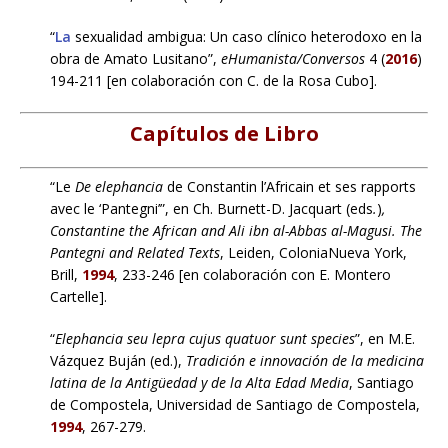
“
La
sexualidad ambigua: Un caso clínico heterodoxo en la
obra de Amato Lusitano”,
eHumanista/Conversos
4 (
2016
)
194-211 [en colaboración con C. de la Rosa Cubo].
Capítulos de Libro
“Le
De elephancia
de Constantin l’Africain et ses rapports
avec le ‘Pantegni’”, en Ch. Burnett-D. Jacquart (eds
.
)
,
Constantine the African and Ali ibn al-Abbas al-Magusi. The
Pantegni and Related Texts
, Leiden, ColoniaNueva York,
Brill,
1994
, 233-246 [en colaboración con E. Montero
Cartelle].
“
Elephancia seu lepra cujus quatuor sunt species
”, en M.E.
Vázquez Buján (ed.),
Tradición e innovación de la medicina
latina de la Antigüedad y de la Alta Edad Media
, Santiago
de Compostela, Universidad de Santiago de Compostela,
1994
, 267-279.