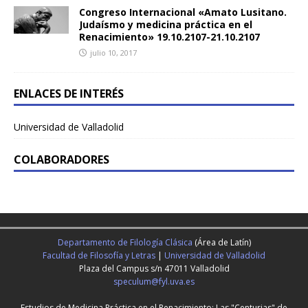
Congreso Internacional «Amato Lusitano.
Judaísmo y medicina práctica en el
Renacimiento» 19.10.2107-21.10.2107
julio 10, 2017
ENLACES DE INTERÉS
Universidad de Valladolid
COLABORADORES
Departamento de Filología Clásica
(Área de Latín)
Facultad de Filosofía y Letras
|
Universidad de Valladolid
Plaza del Campus s/n 47011 Valladolid
speculum@fyl.uva.es
Estudios de Medicina Práctica en el Renacimiento: Las "Centurias" de