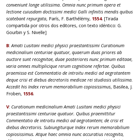
conveniunt longe utilissima. Omnia nunc primum opera et
lectione cuiusdam doctissimi medici Galli infinitis mendis quibus
scatebant repurgata
, París, F. Barthélémy,
1554
. [Tirada
compartida por otros dos editores, con texto idéntico: G.
Gourbin y S. Nivelle]
B
:
Amati Lusitani medici physici praestantissimi Curationum
medicinalium centuriae quatuor, quaerum duas priores ab
auctore sunt recognitae, duae posteriores nunc primum editaae,
varia omnes multiplicique rerum cognitione refertae
.
Quibus
praemissa est Commentatio de introitu medici ad aegrotantem
deque crisi et diebus decretoriis medicae rei studiosis utilissima.
Accedit his Index rerum memorabilium copiosissimus
, Basilea, J.
Froben,
1556
.
V
:
Curationum medicinalium Amati Lusitani medici physici
praestantissimi centuriae quatuor. Quibus praemittitur
Commentatio de introitu medici ad aegrotantem; de crisi et
diebus decretoriis. Subiungiturque Index rerum memorabilium
copiosissimus. Atque haec omnia nunc accuratius recognita,