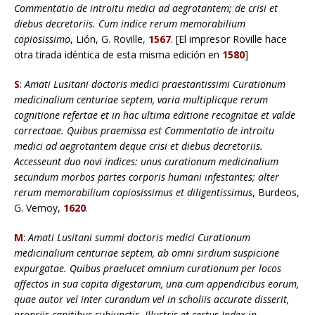
Commentatio de introitu medici ad aegrotantem; de crisi et
diebus decretoriis. Cum indice rerum memorabilium
copiosissimo
, Lión, G. Roville,
1567
. [El impresor Roville hace
otra tirada idéntica de esta misma edición en
1580
]
S
:
Amati Lusitani doctoris medici praestantissimi Curationum
medicinalium centuriae septem, varia multiplicque rerum
cognitione refertae et in hac ultima editione recognitae et valde
correctaae. Quibus praemissa est Commentatio de introitu
medici ad aegrotantem deque crisi et diebus decretoriis.
Accesseunt duo novi indices: unus curationum medicinalium
secundum morbos partes corporis humani infestantes; alter
rerum memorabilium copiosissimus et diligentissimus
, Burdeos,
G. Vernoy,
1620
.
M
:
Amati Lusitani summi doctoris medici Curationum
medicinalium centuriae septem, ab omni sirdium suspicione
expurgatae. Quibus praelucet omnium curationum per locos
affectos in sua capita digestarum, una cum appendicibus eorum,
quae autor vel inter curandum vel in scholiis accurate disserit,
propriis capitibus subiunctis. Illustris et certus Index in