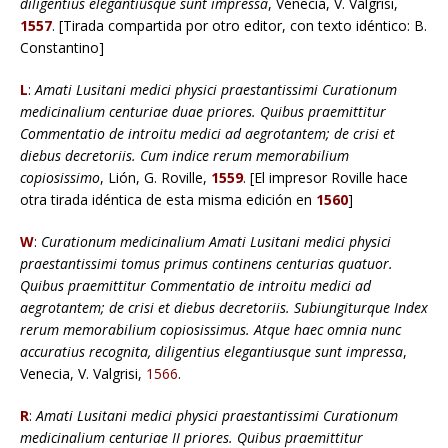
diligentius elegantiusque sunt impressa
, Venecia, V. Valgrisi,
1557
. [Tirada compartida por otro editor, con texto idéntico: B.
Constantino]
L
:
Amati Lusitani medici physici praestantissimi Curationum
medicinalium centuriae duae priores. Quibus praemittitur
Commentatio de introitu medici ad aegrotantem; de crisi et
diebus decretoriis. Cum indice rerum memorabilium
copiosissimo
, Lión, G. Roville,
1559
. [El impresor Roville hace
otra tirada idéntica de esta misma edición en
1560
]
W
:
Curationum medicinalium Amati Lusitani medici physici
praestantissimi tomus primus continens centurias quatuor.
Quibus praemittitur Commentatio de introitu medici ad
aegrotantem; de crisi et diebus decretoriis. Subiungiturque Index
rerum memorabilium copiosissimus. Atque haec omnia nunc
accuratius recognita, diligentius elegantiusque sunt impressa
,
Venecia, V. Valgrisi,
1566
.
R
:
Amati Lusitani medici physici praestantissimi Curationum
medicinalium centuriae II priores. Quibus praemittitur