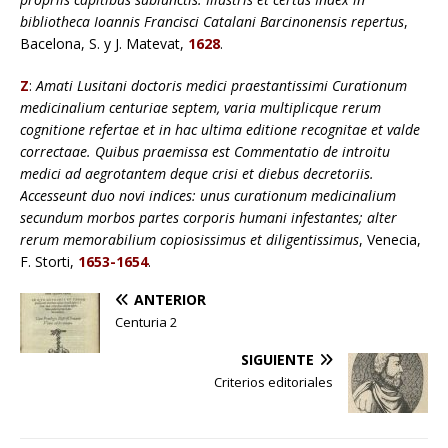
bibliotheca Ioannis Francisci Catalani Barcinonensis repertus
,
Bacelona, S. y J. Matevat,
1628
.
Z
:
Amati Lusitani doctoris medici praestantissimi Curationum
medicinalium centuriae septem, varia multiplicque rerum
cognitione refertae et in hac ultima editione recognitae et valde
correctaae. Quibus praemissa est Commentatio de introitu
medici ad aegrotantem deque crisi et diebus decretoriis.
Accesseunt duo novi indices: unus curationum medicinalium
secundum morbos partes corporis humani infestantes; alter
rerum memorabilium copiosissimus et diligentissimus
, Venecia,
F. Storti,
1653-1654
.
ANTERIOR
Centuria 2
SIGUIENTE
Criterios editoriales