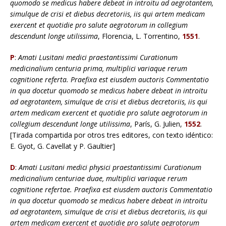
quomodo se medicus habere debeat in introitu ad aegrotantem,
simulque de crisi et diebus decretoriis, iis qui artem medicam
exercent et quotidie pro salute aegrotorum in collegium
descendunt longe utilissima
, Florencia, L. Torrentino,
1551
.
P
:
Amati Lusitani medici praestantissimi Curationum
medicinalium centuria prima, multiplici variaque rerum
cognitione referta. Praefixa est eiusdem auctoris Commentatio
in qua docetur quomodo se medicus habere debeat in introitu
ad aegrotantem, simulque de crisi et diebus decretoriis, iis qui
artem medicam exercent et quotidie pro salute aegrotorum in
collegium descendunt longe utilissima
, París, G. Julien,
1552
.
[Tirada compartida por otros tres editores, con texto idéntico:
E. Gyot, G. Cavellat y P. Gaultier]
D
:
Amati Lusitani medici physici praestantissimi Curationum
medicinalium centuriae duae, multiplici variaque rerum
cognitione refertae. Praefixa est eiusdem auctoris Commentatio
in qua docetur quomodo se medicus habere debeat in introitu
ad aegrotantem, simulque de crisi et diebus decretoriis, iis qui
artem medicam exercent et quotidie pro salute aegrotorum